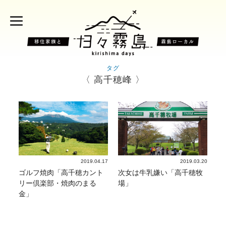
タグ
〈 高千穂峰 〉
2019.04.17
2019.03.20
ゴルフ焼肉「高千穂カント
次女は牛乳嫌い「高千穂牧
リー倶楽部・焼肉のまる
場」
金」