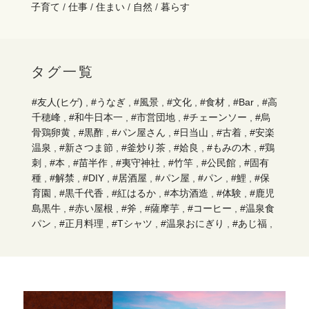
子育て
/
仕事
/
住まい
/
自然
/
暮らす
タグ一覧
#友人(ヒゲ)
,
#うなぎ
,
#風景
,
#文化
,
#食材
,
#Bar
,
#高
千穂峰
,
#和牛日本一
,
#市営団地
,
#チェーンソー
,
#烏
骨鶏卵黄
,
#黒酢
,
#パン屋さん
,
#日当山
,
#古着
,
#安楽
温泉
,
#新さつま節
,
#釜炒り茶
,
#姶良
,
#もみの木
,
#鶏
刺
,
#本
,
#苗半作
,
#夷守神社
,
#竹竿
,
#公民館
,
#固有
種
,
#解禁
,
#DIY
,
#居酒屋
,
#パン屋
,
#パン
,
#鯉
,
#保
育園
,
#黒千代香
,
#紅はるか
,
#本坊酒造
,
#体験
,
#鹿児
島黒牛
,
#赤い屋根
,
#斧
,
#薩摩芋
,
#コーヒー
,
#温泉食
パン
,
#正月料理
,
#Tシャツ
,
#温泉おにぎり
,
#あじ福
,
#手もみ茶
,
#蒲生
,
#牧園町
,
#持久走
,
#キリシマツツジ
,
#小規模校
,
#東霧島神社
,
#川魚
,
#お好み焼き
,
#骨盤
ケア
,
#オニヤンマ
,
#木材
,
#高千穂
,
#ティラミス
,
#や
ぎ
,
#鮎
,
#無人販売
,
#薪ストーブ
,
#日本酒
,
#椎茸原木
,
#棒踊り
,
#森
,
#環境
,
#巣立ち
,
#なたね油
,
#あご肉
,