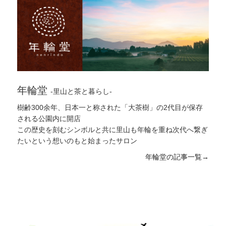
#イタリア料理
,
#本枯節
,
#杉
,
#霧島裂罅水
,
#柏餅
,
#
日本茶
,
#そば
,
#カフェ
,
#田園
,
#庭
,
#里山学習
,
#霧
島岑神社
,
#清流
,
#ひなたやま
,
#産後ケア
,
#消防団
,
#
カニ
,
#正丸屋
,
#歯医者
,
#鶏
,
#鯉こく
,
#100円
,
#湯治
,
#ワイン
,
#地域の方
,
#郷土芸能
,
#教育
,
#オーベルジ
ュ
,
#大賀ハス
,
#おさつチップ
,
#小浜
,
#里山
,
#枕崎か
つお
,
#プリン
,
#登山
,
#生菓子
,
#紫陽花
,
#司馬遼太郎
,
#無添加
,
#中津川
,
#挿し木
,
#サツマイモ植え
,
#鬼磐
年輪堂
-里山と茶と暮らし-
階段
,
#山
,
#習い事
,
#助産院
,
#やまずみ農園
,
#放流
,
#有形文化財
,
#マフィン
,
#犬
,
#そうめん流し
,
#手作り
樹齢300余年、日本一と称された「大茶樹」の2代目が保存
,
#宿
,
#つまみ
,
#駒打ち
,
#龍馬とお龍
,
#授業
,
#ポルト
される公園内に開店
ガル
,
#田んぼ
,
#栗野岳
,
#散髪
,
#料理教室
,
#一番だし
この歴史を刻むシンボルと共に里山も年輪を重ね次代へ繋ぎ
,
#専門店
,
#大浪池
,
#遊び
,
#梅雨
,
#街道をゆく
,
#霧島
たいという想いのもと始まったサロン
神宮駅
,
#エドヒガン
,
#こっぷ屋さん
,
#農園
,
#性空
,
#
年輪堂の記事一覧→
どんぐり
,
#美術教室
,
#天日海塩
,
#トウモロコシ
,
#子
育て
,
#ジビエ
,
#ギャラリー
,
#有機野菜
,
#天然
,
#新鮮
,
#日帰り湯
,
#蔵元
,
#種駒
,
#中津川小学校
,
#藤の花
,
#
野鳥
,
#犬飼の滝
,
#湧水町
,
#海
,
#民泊
,
#二番だし
,
#
節分
,
#竹ストック
,
#レンゲ
,
#もち麦
,
#天然鮎
,
#ベー
カリー
,
#和気神社
,
#ガラス工芸
,
#ヤギ
,
#しめ飾り
,
#