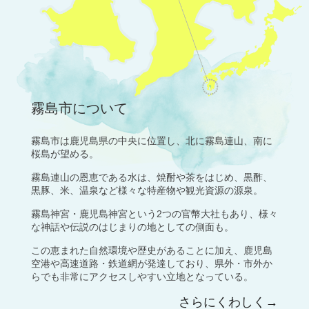
霧島市について
霧島市は鹿児島県の中央に位置し、北に霧島連山、南に
桜島が望める。
霧島連山の恩恵である水は、焼酎や茶をはじめ、黒酢、
黒豚、米、温泉など様々な特産物や観光資源の源泉。
霧島神宮・鹿児島神宮という2つの官幣大社もあり、様々
な神話や伝説のはじまりの地としての側面も。
この恵まれた自然環境や歴史があることに加え、鹿児島
空港や高速道路・鉄道網が発達しており、県外・市外か
らでも非常にアクセスしやすい立地となっている。
さらにくわしく→