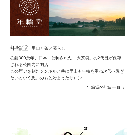
#茶碗蒸し
,
#無農薬ジャム
,
#オムライス
,
#九州オルレ
,
#手打ち蕎麦
,
#稲刈り
,
#日本茶カフェ
,
#大隅横川駅
,
#
ゴッタン
,
#和菓子
,
#川下り
,
#縄文
,
#ハンズマン
,
#焼
酎
,
#ベーコン
,
#餅
,
#田舎生活
,
#地域の食材
,
#乳搾り
,
#刺身
,
#有機抹茶
,
#カンパチ
,
#陶器
,
#ある日のご飯
,
#民芸
,
#漢方薬
,
#霧島九面
,
#タラの芽
,
#有機あくまき
,
#湯呑み
,
#牧園
,
#すもも
,
#地鶏
,
#野上神社
,
#さつま
年輪堂
-里山と茶と暮らし-
揚げ
,
#オーケストラ
,
#大茶樹公園
,
#横川kito
,
#なし
,
#里山暮らし
,
#飛び込み
,
#火山
,
#レトロ
,
#朝食
,
#小
樹齢300余年、日本一と称された「大茶樹」の2代目が保存
学校
,
#神社
,
#節約
,
#郷土料理
,
#牛
,
#鮮魚
,
#茶摘み
,
される公園内に開店
#キビナゴ
,
#手びねり
,
#プライベートリバー
,
#屋久杉
,
この歴史を刻むシンボルと共に里山も年輪を重ね次代へ繋ぎ
#病院
,
#霧島神宮
,
#秘密基地
,
#お弁当
,
#茶碗
,
#段ボ
たいという想いのもと始まったサロン
ール
,
#ブルーベリー
,
#霧島連山
,
#猿田彦神社
,
#黒豚
年輪堂の記事一覧→
せいろ
,
#音楽鑑賞会
,
#中国料理
,
#げたんは
,
#ヘンタ
製茶
,
#鹿児島神宮
,
#猪
,
#麺
,
#稲
,
#日用品
,
#スクー
ルバス
,
#神宮
,
#アップルパイ
,
#米
,
#羊
,
#スーパー
,
#新茶
,
#豆腐
,
#釉薬
,
#ハグロトンボ
,
#絶景
,
#授乳中
,
#能面
,
#裏山
,
#古参岳
,
#皿
,
#プール
,
#農土家園
,
#釣
り
,
#辻堂の五輪塔
,
#霧島温泉市場
,
#サツマイモ
,
#
坦々麺
,
#薪
,
#抹茶
,
#初午祭
,
#竹の飯盒炊爨
,
#お茶
,