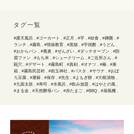
タグ一覧
#露天風呂
,
#ゴーカート
,
#正月
,
#芋
,
#給食
,
#麹菌
,
#
ランチ
,
#霧島
,
#情操教育
,
#黒猫
,
#芋焼酎
,
#うどん
,
#おからパン
,
#蕎麦
,
#ぜんざい
,
#ダッチオーブン
,
#防
霜ファン
,
#もち米
,
#シュークリーム
,
#ご近所さん
,
#
甌穴
,
#デザート
,
#霧島町
,
#真剣
,
#オナツ
,
#椿
,
#巣
箱
,
#霧島民芸村
,
#前玉神社
,
#パスタ
,
#サウナ
,
#おぼ
ろ豆腐
,
#屠蘇
,
#保存
,
#先生
,
#よもぎ餅
,
#大根漬物
,
#九面太鼓
,
#寿司
,
#水風呂
,
#飲み放題
,
#はやとの風
,
#まる金
,
#天然酵母パン
,
#赤たまご
,
#BBQ
,
#扇風機
,
#黒米
,
#カスタード
,
#ミックスフライ
,
#龍馬ハネムー
ンウォーク
,
#日本一
,
#藍染
,
#年輪堂
,
#山野草
,
#木工
,
#移住
,
#筏作り
,
#遺跡
,
#ハーブ
,
#温泉
,
#アート
,
#
しめ縄
,
#畑
,
#鹿児島
,
#牧場
,
#錦江湾
,
#観光
,
#接待
,
#陶芸
,
#自家栽培
,
#嘉例川駅
,
#ただカレー屋やりたい
だけ
,
#干しいたけ
,
#白たまご
,
#テイクアウト
,
#焼物
,