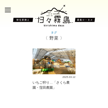
タグ
〈 野菜 〉
2025.03.12
いちご狩り…「さくら農
園・窪田農園」