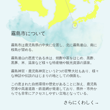
霧島市について
霧島市は鹿児島県の中央に位置し、北に霧島連山、南に
桜島が望める。
霧島連山の恩恵である水は、焼酎や茶をはじめ、黒酢、
黒豚、米、温泉など様々な特産物や観光資源の源泉。
霧島神宮・鹿児島神宮という2つの官幣大社もあり、様々
な神話や伝説のはじまりの地としての側面も。
この恵まれた自然環境や歴史があることに加え、鹿児島
空港や高速道路・鉄道網が発達しており、県外・市外か
らでも非常にアクセスしやすい立地となっている。
さらにくわしく→