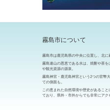
霧島市について
霧島市は鹿児島県の中央に位置し、北に
霧島連山の恩恵である水は、焼酎や茶を
や観光資源の源泉。
霧島神宮・鹿児島神宮という2つの官幣
ての側面も。
この恵まれた自然環境や歴史があること
ており、県外・市外からでも非常にアク