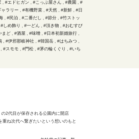
駅
,
#エドヒガン
,
#こっぷ屋さん
,
#農園
,
#
ギャラリー
,
#有機野菜
,
#天然
,
#新鮮
,
#日
海
,
#民泊
,
#二番だし
,
#節分
,
#竹ストッ
,
#しめ飾り
,
#一どん
,
#頂き物
,
#おむすび
かまど
,
#酒屋
,
#味噌
,
#日本初新婚旅行
,
鶏
,
#伊邪那岐神社
,
#韓国岳
,
#はちみつ
,
,
#スモモ
,
#門松
,
#茅の輪くぐり
,
#いち
#鹿児島ラーメン
,
#祭り
,
#巣
,
#天降川
,
#ぶどう
,
#銀杏
,
#犬飼
,
#モーニング
,
#弓
ジェクト
,
#露天風呂
,
#ゴーカート
,
#正月
おからパン
,
#蕎麦
,
#ぜんざい
,
#ダッチオ
ト
,
#霧島町
,
#真剣
,
#オナツ
,
#椿
,
#巣箱
生
,
#よもぎ餅
,
#大根漬物
,
#九面太鼓
,
#
#BBQ
,
#扇風機
,
#黒米
,
#カスタード
,
#
,
#木工
,
#移住
,
#筏作り
,
#遺跡
,
#ハーブ
」の2代目が保存される公園内に開店
芸
,
#自家栽培
,
#嘉例川駅
,
#ただカレー屋
を重ね次代へ繋ぎたいという想いのもと
無農薬ジャム
,
#オムライス
,
#九州オルレ
,
下り
,
#縄文
,
#ハンズマン
,
#焼酎
,
#ベー