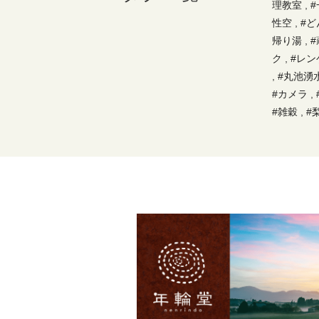
理教室
,
性空
,
#ど
帰り湯
,
#
ク
,
#レン
,
#丸池湧
#カメラ
,
#雑穀
,
#
ご
,
#地産
#アスレチ
道
,
#親
,
,
#芋
,
#給
ーブン
,
,
#霧島民
寿司
,
#水
ミックス
,
#温泉
,
やりたい
#手打ち蕎