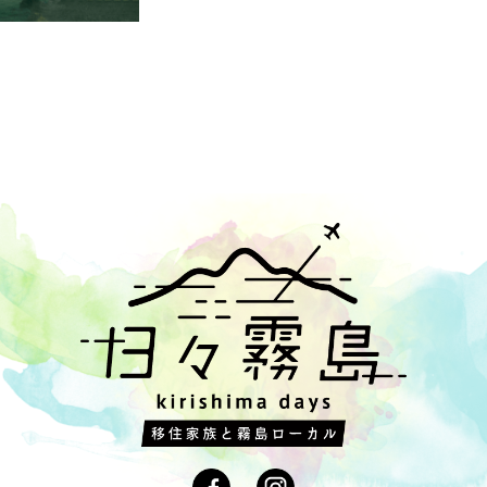
,
#田舎生活
,
#地域の食材
,
#乳搾り
,
#刺身
,
#有機抹茶
,
#カンパチ
,
#
,
#タラの芽
,
#有機あくまき
,
#湯呑み
,
#牧園
,
#すもも
,
#地鶏
,
#野上
横川kito
,
#なし
,
#里山暮らし
,
#飛び込み
,
#火山
,
#レトロ
,
#朝食
,
#
摘み
,
#キビナゴ
,
#手びねり
,
#プライベートリバー
,
#屋久杉
,
#病院
,
,
#ブルーベリー
,
#霧島連山
,
#猿田彦神社
,
#黒豚せいろ
,
#音楽鑑賞会
宮
,
#猪
,
#麺
,
#稲
,
#日用品
,
#スクールバス
,
#神宮
,
#アップルパイ
,
#
トンボ
,
#絶景
,
#授乳中
,
#能面
,
#裏山
,
#古参岳
,
#皿
,
#プール
,
#農
ツマイモ
,
#坦々麺
,
#薪
,
#抹茶
,
#初午祭
,
#竹の飯盒炊爨
,
#お茶
,
#イ
#霧島切子
,
#濃厚ソフトクリーム
,
#ゴルフ
,
#霧島茶
,
#薪わり
,
#黒豚
,
,
#盆
,
#霧島高原産
,
#煮しめ
,
#霧島川
,
#田植え
,
#霧島東神社
,
#森
,
#スイカ割り
,
#こさん竹
,
#食堂
,
#妻
,
#飛行機
,
#四季
,
#歴史
,
#ジェ
流
,
#カシ
,
#黒サプリ
,
#川遊び
,
#空港
,
#侏儒どん
,
#天狗
,
#湯治場
,
こ
,
#タヴェルナマンジャーレ
,
#農体験
,
#狭野神社
,
#滝
,
#ふくれ菓子
プレイ
,
#友人(ヒゲ)
,
#うなぎ
,
#風景
,
#文化
,
#食材
,
#Bar
,
#高千穂峰
卵黄
,
#黒酢
,
#パン屋さん
,
#日当山
,
#古着
,
#安楽温泉
,
#新さつま節
,
作
,
#夷守神社
,
#竹竿
,
#公民館
,
#固有種
,
#解禁
,
#DIY
,
#居酒屋
,
#パ
,
#本坊酒造
,
#体験
,
#鹿児島黒牛
,
#赤い屋根
,
#斧
,
#薩摩芋
,
#コーヒ
ぎり
,
#あじ福
,
#手もみ茶
,
#蒲生
,
#牧園町
,
#持久走
,
#キリシマツツジ