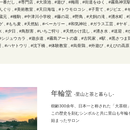
#一番だし
,
#専門店
,
#大浪池
,
#遊び
,
#梅雨
,
#街道をゆく
,
#霧島神宮
んぐり
,
#美術教室
,
#天日海塩
,
#トウモロコシ
,
#子育て
,
#ジビエ
,
#
蔵元
,
#種駒
,
#中津川小学校
,
#藤の花
,
#野鳥
,
#犬飼の滝
,
#湧水町
,
#
ゲ
,
#もち麦
,
#天然鮎
,
#ベーカリー
,
#和気神社
,
#ガラス工芸
,
#ヤギ
水
,
#夕日
,
#鳥獣害
,
#いちご狩り
,
#天然かけ流し
,
#湧き水
,
#送迎
,
#
#シジュウカラ
,
#遊歩道
,
#霧島アートの森
,
#古民家
,
#駅
,
#黒さつま
梨
,
#ハヤトウリ
,
#沈下橋
,
#体験教室
,
#烏骨鶏
,
#外遊び
,
#えびの高原
地消
,
#家族風呂(湯)
,
#遊具
,
#車
,
#囲炉裏
,
#子供
,
#河内源一郎商店
,
ック
,
#原木椎茸
,
#足湯
,
#雑煮
,
#福豆
,
#今肉屋
,
#茶畑
,
#有機栽培
,
#アイススケート
,
#つるし飾り
,
#ポスト
,
#穴場
,
#野菜
,
#田んぼプロ
食
,
#麹菌
,
#ランチ
,
#霧島
,
#情操教育
,
#黒猫
,
#芋焼酎
,
#うどん
,
#
#防霜ファン
,
#もち米
,
#シュークリーム
,
#ご近所さん
,
#甌穴
,
#デザー
芸村
,
#前玉神社
,
#パスタ
,
#サウナ
,
#おぼろ豆腐
,
#屠蘇
,
#保存
,
#先
年輪堂
-里山と茶と暮らし-
風呂
,
#飲み放題
,
#はやとの風
,
#まる金
,
#天然酵母パン
,
#赤たまご
,
フライ
,
#龍馬ハネムーンウォーク
,
#日本一
,
#藍染
,
#年輪堂
,
#山野草
樹齢300余年、日本一と称された「大茶樹
#アート
,
#しめ縄
,
#畑
,
#鹿児島
,
#牧場
,
#錦江湾
,
#観光
,
#接待
,
#陶
この歴史を刻むシンボルと共に里山も年輪
だけ
,
#干しいたけ
,
#白たまご
,
#テイクアウト
,
#焼物
,
#茶碗蒸し
,
#
始まったサロン
麦
,
#稲刈り
,
#日本茶カフェ
,
#大隅横川駅
,
#ゴッタン
,
#和菓子
,
#川