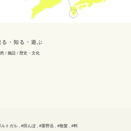
観る・知る・遊ぶ
然
/
施設
/
歴史・文化
ポルトガル
,
#田んぼ
,
#栗野岳
,
#散髪
,
#料