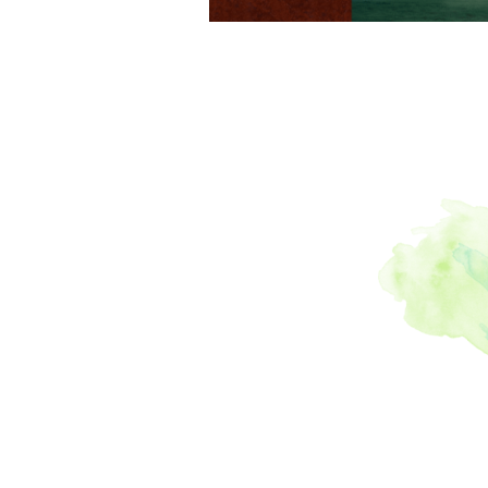
コン
,
#餅
霧島九面
樹公園
,
#
鮮魚
,
#茶
段ボール
鹿児島神
,
#ハグロ
市場
,
#サ
間限定
,
枕崎
,
#鎬
ストラン
,
#国際交
ー
,
#なん
,
#ディス
,
#烏骨鶏
本
,
#苗半
紅はるか
温泉おに