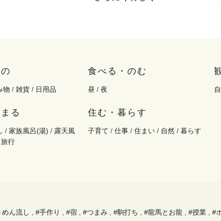
もの
食べる・のむ
み物
/
雑貨
/
日用品
昼
/
夜
自
泊まる
住む・暮らす
し
/
家族風呂(湯)
/
露天風
子育て
/
仕事
/
住まい
/
自然
/
暮らす
/
旅行
うめん流し
,
#手作り
,
#宿
,
#つまみ
,
#駒打ち
,
#龍馬とお龍
,
#授業
,
#