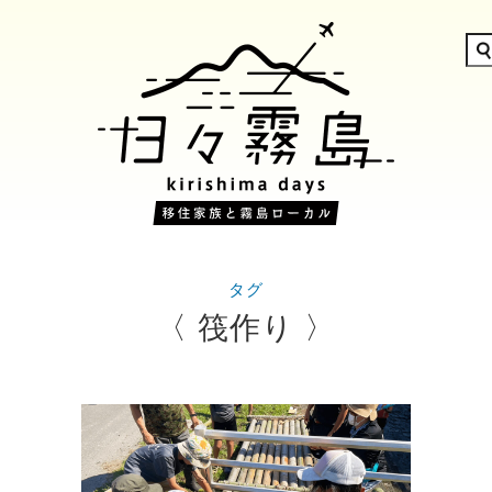
タグ
〈 筏作り 〉