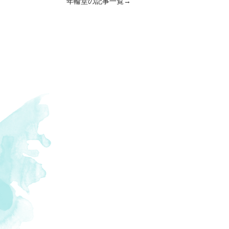
年輪堂の記事一覧→
陶器
,
#ある日のご飯
,
#民芸
,
#漢方薬
,
#
神社
,
#さつま揚げ
,
#オーケストラ
,
#大茶
小学校
,
#神社
,
#節約
,
#郷土料理
,
#牛
,
#
#霧島神宮
,
#秘密基地
,
#お弁当
,
#茶碗
,
#
,
#中国料理
,
#げたんは
,
#ヘンタ製茶
,
#
米
,
#羊
,
#スーパー
,
#新茶
,
#豆腐
,
#釉薬
土家園
,
#釣り
,
#辻堂の五輪塔
,
#霧島温泉
タリアン
,
#夫
,
#上靴
,
#自然
,
#初詣
,
#期
#軽石
,
#市役所
,
#桜島
,
#般若
,
#山菜
,
#
林セラピーロード
,
#クヌギ
,
#ヤマドリ
,
#レ
ラート
,
#マルスウイスキー
,
#草原
,
#焼肉
#鰹節
,
#大茶樹
,
#墓参り
,
#スパイスカレ
,
#準絶滅危惧
,
#山の中
,
#鳥刺し
,
#九州
,
#和牛日本一
,
#市営団地
,
#チェーンソー
#釜炒り茶
,
#姶良
,
#もみの木
,
#鶏刺
,
#
ン屋
,
#パン
,
#鯉
,
#保育園
,
#黒千代香
,
#
ー
,
#温泉食パン
,
#正月料理
,
#Tシャツ
,
#
,
#小規模校
,
#東霧島神社
,
#川魚
,
#お好