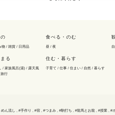
もの
食べる・のむ
み物
/
雑貨
/
日用品
昼
/
夜
自
泊まる
住む・暮らす
し
/
家族風呂(湯)
/
露天風
子育て
/
仕事
/
住まい
/
自然
/
暮らす
/
旅行
うめん流し
,
#手作り
,
#宿
,
#つまみ
,
#駒打ち
,
#龍馬とお龍
,
#授業
,
#