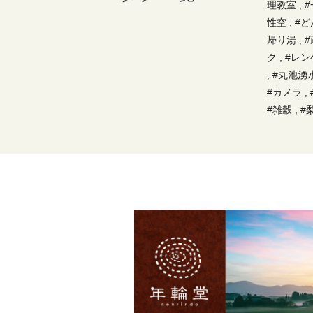
理教室
,
性空
,
#ど
帰り湯
,
#
ク
,
#レン
,
#丸池湧
#カメラ
,
#雑穀
,
#
ご
,
#地産
#アスレチ
道
,
#親
,
,
#芋
,
#給
ーブン
,
,
#霧島民
寿司
,
#水
ミックス
,
#温泉
,
やりたい
#手打ち蕎