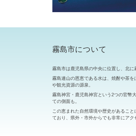
霧島市について
霧島市は鹿児島県の中央に位置し、北に
霧島連山の恩恵である水は、焼酎や茶を
や観光資源の源泉。
霧島神宮・鹿児島神宮という2つの官幣
ての側面も。
この恵まれた自然環境や歴史があること
ており、県外・市外からでも非常にアク