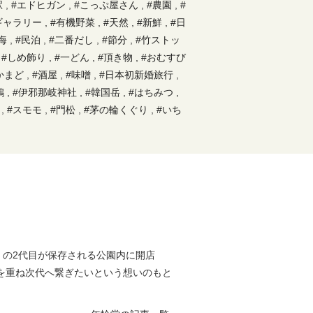
駅
,
#エドヒガン
,
#こっぷ屋さん
,
#農園
,
#
ギャラリー
,
#有機野菜
,
#天然
,
#新鮮
,
#日
海
,
#民泊
,
#二番だし
,
#節分
,
#竹ストッ
,
#しめ飾り
,
#一どん
,
#頂き物
,
#おむすび
かまど
,
#酒屋
,
#味噌
,
#日本初新婚旅行
,
鶏
,
#伊邪那岐神社
,
#韓国岳
,
#はちみつ
,
,
#スモモ
,
#門松
,
#茅の輪くぐり
,
#いち
#鹿児島ラーメン
,
#祭り
,
#巣
,
#天降川
,
#ぶどう
,
#銀杏
,
#犬飼
,
#モーニング
,
#弓
ジェクト
,
#露天風呂
,
#ゴーカート
,
#正月
おからパン
,
#蕎麦
,
#ぜんざい
,
#ダッチオ
ト
,
#霧島町
,
#真剣
,
#オナツ
,
#椿
,
#巣箱
生
,
#よもぎ餅
,
#大根漬物
,
#九面太鼓
,
#
#BBQ
,
#扇風機
,
#黒米
,
#カスタード
,
#
,
#木工
,
#移住
,
#筏作り
,
#遺跡
,
#ハーブ
」の2代目が保存される公園内に開店
芸
,
#自家栽培
,
#嘉例川駅
,
#ただカレー屋
を重ね次代へ繋ぎたいという想いのもと
無農薬ジャム
,
#オムライス
,
#九州オルレ
,
下り
,
#縄文
,
#ハンズマン
,
#焼酎
,
#ベー