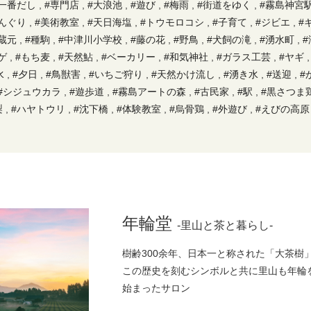
#一番だし
,
#専門店
,
#大浪池
,
#遊び
,
#梅雨
,
#街道をゆく
,
#霧島神宮
んぐり
,
#美術教室
,
#天日海塩
,
#トウモロコシ
,
#子育て
,
#ジビエ
,
#
蔵元
,
#種駒
,
#中津川小学校
,
#藤の花
,
#野鳥
,
#犬飼の滝
,
#湧水町
,
#
ゲ
,
#もち麦
,
#天然鮎
,
#ベーカリー
,
#和気神社
,
#ガラス工芸
,
#ヤギ
水
,
#夕日
,
#鳥獣害
,
#いちご狩り
,
#天然かけ流し
,
#湧き水
,
#送迎
,
#
#シジュウカラ
,
#遊歩道
,
#霧島アートの森
,
#古民家
,
#駅
,
#黒さつま
梨
,
#ハヤトウリ
,
#沈下橋
,
#体験教室
,
#烏骨鶏
,
#外遊び
,
#えびの高原
地消
,
#家族風呂(湯)
,
#遊具
,
#車
,
#囲炉裏
,
#子供
,
#河内源一郎商店
,
ック
,
#原木椎茸
,
#足湯
,
#雑煮
,
#福豆
,
#今肉屋
,
#茶畑
,
#有機栽培
,
#アイススケート
,
#つるし飾り
,
#ポスト
,
#穴場
,
#野菜
,
#田んぼプロ
食
,
#麹菌
,
#ランチ
,
#霧島
,
#情操教育
,
#黒猫
,
#芋焼酎
,
#うどん
,
#
#防霜ファン
,
#もち米
,
#シュークリーム
,
#ご近所さん
,
#甌穴
,
#デザー
芸村
,
#前玉神社
,
#パスタ
,
#サウナ
,
#おぼろ豆腐
,
#屠蘇
,
#保存
,
#先
年輪堂
-里山と茶と暮らし-
風呂
,
#飲み放題
,
#はやとの風
,
#まる金
,
#天然酵母パン
,
#赤たまご
,
フライ
,
#龍馬ハネムーンウォーク
,
#日本一
,
#藍染
,
#年輪堂
,
#山野草
樹齢300余年、日本一と称された「大茶樹
#アート
,
#しめ縄
,
#畑
,
#鹿児島
,
#牧場
,
#錦江湾
,
#観光
,
#接待
,
#陶
この歴史を刻むシンボルと共に里山も年輪
だけ
,
#干しいたけ
,
#白たまご
,
#テイクアウト
,
#焼物
,
#茶碗蒸し
,
#
始まったサロン
麦
,
#稲刈り
,
#日本茶カフェ
,
#大隅横川駅
,
#ゴッタン
,
#和菓子
,
#川