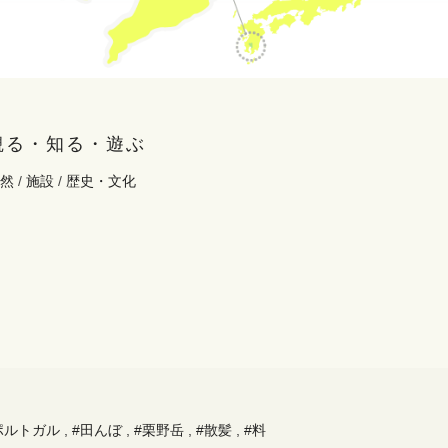
観る・知る・遊ぶ
然
/
施設
/
歴史・文化
ポルトガル
,
#田んぼ
,
#栗野岳
,
#散髪
,
#料