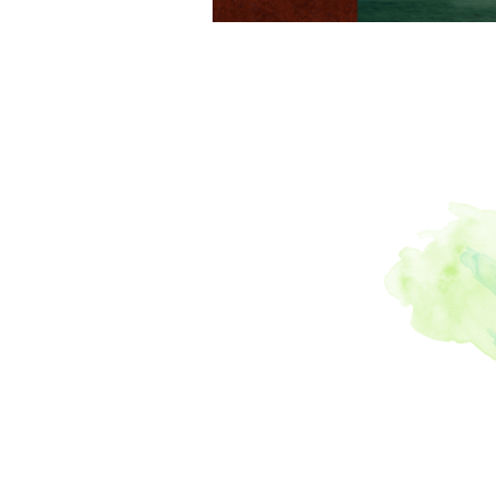
コン
,
#餅
霧島九面
樹公園
,
#
鮮魚
,
#茶
段ボール
鹿児島神
,
#ハグロ
市場
,
#サ
間限定
,
枕崎
,
#鎬
ストラン
,
#国際交
ー
,
#なん
,
#ディス
,
#烏骨鶏
本
,
#苗半
紅はるか
温泉おに