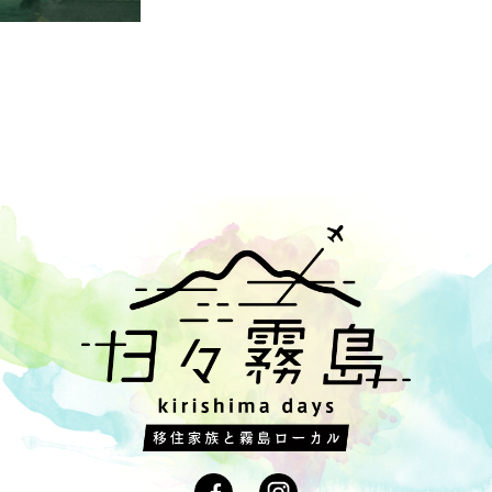
,
#田舎生活
,
#地域の食材
,
#乳搾り
,
#刺身
,
#有機抹茶
,
#カンパチ
,
#
,
#タラの芽
,
#有機あくまき
,
#湯呑み
,
#牧園
,
#すもも
,
#地鶏
,
#野上
横川kito
,
#なし
,
#里山暮らし
,
#飛び込み
,
#火山
,
#レトロ
,
#朝食
,
#
摘み
,
#キビナゴ
,
#手びねり
,
#プライベートリバー
,
#屋久杉
,
#病院
,
,
#ブルーベリー
,
#霧島連山
,
#猿田彦神社
,
#黒豚せいろ
,
#音楽鑑賞会
宮
,
#猪
,
#麺
,
#稲
,
#日用品
,
#スクールバス
,
#神宮
,
#アップルパイ
,
#
トンボ
,
#絶景
,
#授乳中
,
#能面
,
#裏山
,
#古参岳
,
#皿
,
#プール
,
#農
ツマイモ
,
#坦々麺
,
#薪
,
#抹茶
,
#初午祭
,
#竹の飯盒炊爨
,
#お茶
,
#イ
#霧島切子
,
#濃厚ソフトクリーム
,
#ゴルフ
,
#霧島茶
,
#薪わり
,
#黒豚
,
,
#盆
,
#霧島高原産
,
#煮しめ
,
#霧島川
,
#田植え
,
#霧島東神社
,
#森
,
#スイカ割り
,
#こさん竹
,
#食堂
,
#妻
,
#飛行機
,
#四季
,
#歴史
,
#ジェ
流
,
#カシ
,
#黒サプリ
,
#川遊び
,
#空港
,
#侏儒どん
,
#天狗
,
#湯治場
,
こ
,
#タヴェルナマンジャーレ
,
#農体験
,
#狭野神社
,
#滝
,
#ふくれ菓子
プレイ
,
#友人(ヒゲ)
,
#うなぎ
,
#風景
,
#文化
,
#食材
,
#Bar
,
#高千穂峰
卵黄
,
#黒酢
,
#パン屋さん
,
#日当山
,
#古着
,
#安楽温泉
,
#新さつま節
,
作
,
#夷守神社
,
#竹竿
,
#公民館
,
#固有種
,
#解禁
,
#DIY
,
#居酒屋
,
#パ
,
#本坊酒造
,
#体験
,
#鹿児島黒牛
,
#赤い屋根
,
#斧
,
#薩摩芋
,
#コーヒ
ぎり
,
#あじ福
,
#手もみ茶
,
#蒲生
,
#牧園町
,
#持久走
,
#キリシマツツジ