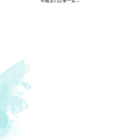
年輪堂の記事一覧→
陶器
,
#ある日のご飯
,
#民芸
,
#漢方薬
,
#
神社
,
#さつま揚げ
,
#オーケストラ
,
#大茶
小学校
,
#神社
,
#節約
,
#郷土料理
,
#牛
,
#
#霧島神宮
,
#秘密基地
,
#お弁当
,
#茶碗
,
#
,
#中国料理
,
#げたんは
,
#ヘンタ製茶
,
#
米
,
#羊
,
#スーパー
,
#新茶
,
#豆腐
,
#釉薬
土家園
,
#釣り
,
#辻堂の五輪塔
,
#霧島温泉
タリアン
,
#夫
,
#上靴
,
#自然
,
#初詣
,
#期
#軽石
,
#市役所
,
#桜島
,
#般若
,
#山菜
,
#
林セラピーロード
,
#クヌギ
,
#ヤマドリ
,
#レ
ラート
,
#マルスウイスキー
,
#草原
,
#焼肉
#鰹節
,
#大茶樹
,
#墓参り
,
#スパイスカレ
,
#準絶滅危惧
,
#山の中
,
#鳥刺し
,
#九州
,
#和牛日本一
,
#市営団地
,
#チェーンソー
#釜炒り茶
,
#姶良
,
#もみの木
,
#鶏刺
,
#
ン屋
,
#パン
,
#鯉
,
#保育園
,
#黒千代香
,
#
ー
,
#温泉食パン
,
#正月料理
,
#Tシャツ
,
#
,
#小規模校
,
#東霧島神社
,
#川魚
,
#お好