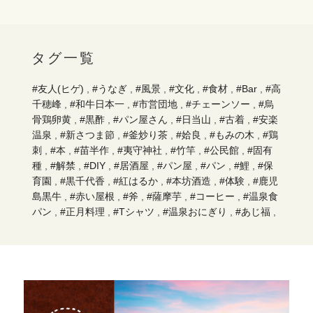
タグ一覧
#友人(ヒゲ)
,
#うなぎ
,
#風景
,
#文化
,
#食材
,
#Bar
,
#高
千穂峰
,
#和牛日本一
,
#市営団地
,
#チェーンソー
,
#烏
骨鶏卵黄
,
#黒酢
,
#パン屋さん
,
#日当山
,
#古着
,
#安楽
温泉
,
#新さつま節
,
#釜炒り茶
,
#姶良
,
#もみの木
,
#鶏
刺
,
#本
,
#苗半作
,
#夷守神社
,
#竹竿
,
#公民館
,
#固有
種
,
#解禁
,
#DIY
,
#居酒屋
,
#パン屋
,
#パン
,
#鯉
,
#保
育園
,
#黒千代香
,
#紅はるか
,
#本坊酒造
,
#体験
,
#鹿児
島黒牛
,
#赤い屋根
,
#斧
,
#薩摩芋
,
#コーヒー
,
#温泉食
パン
,
#正月料理
,
#Tシャツ
,
#温泉おにぎり
,
#あじ福
,
#手もみ茶
,
#蒲生
,
#牧園町
,
#持久走
,
#キリシマツツジ
,
#小規模校
,
#東霧島神社
,
#川魚
,
#お好み焼き
,
#骨盤
ケア
,
#オニヤンマ
,
#木材
,
#高千穂
,
#ティラミス
,
#や
ぎ
,
#鮎
,
#無人販売
,
#薪ストーブ
,
#日本酒
,
#椎茸原木
,
#棒踊り
,
#森
,
#環境
,
#巣立ち
,
#なたね油
,
#あご肉
,
#イタリア料理
,
#本枯節
,
#杉
,
#霧島裂罅水
,
#柏餅
,
#