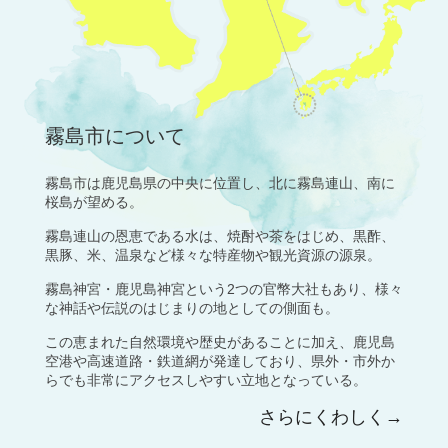
霧島市について
霧島市は鹿児島県の中央に位置し、北に霧島連山、南に
桜島が望める。
霧島連山の恩恵である水は、焼酎や茶をはじめ、黒酢、
黒豚、米、温泉など様々な特産物や観光資源の源泉。
霧島神宮・鹿児島神宮という2つの官幣大社もあり、様々
な神話や伝説のはじまりの地としての側面も。
この恵まれた自然環境や歴史があることに加え、鹿児島
空港や高速道路・鉄道網が発達しており、県外・市外か
らでも非常にアクセスしやすい立地となっている。
さらにくわしく→