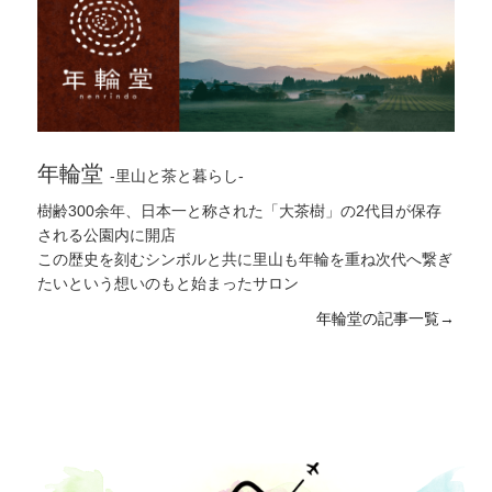
日本茶
,
#そば
,
#カフェ
,
#田園
,
#庭
,
#里山学習
,
#霧
島岑神社
,
#清流
,
#ひなたやま
,
#産後ケア
,
#消防団
,
#
カニ
,
#正丸屋
,
#歯医者
,
#鶏
,
#鯉こく
,
#100円
,
#湯治
,
#ワイン
,
#地域の方
,
#郷土芸能
,
#教育
,
#オーベルジ
ュ
,
#大賀ハス
,
#おさつチップ
,
#小浜
,
#里山
,
#枕崎か
つお
,
#プリン
,
#登山
,
#生菓子
,
#紫陽花
,
#司馬遼太郎
,
#無添加
,
#中津川
,
#挿し木
,
#サツマイモ植え
,
#鬼磐
年輪堂
-里山と茶と暮らし-
階段
,
#山
,
#習い事
,
#助産院
,
#やまずみ農園
,
#放流
,
#有形文化財
,
#マフィン
,
#犬
,
#そうめん流し
,
#手作り
樹齢300余年、日本一と称された「大茶樹」の2代目が保存
,
#宿
,
#つまみ
,
#駒打ち
,
#龍馬とお龍
,
#授業
,
#ポルト
される公園内に開店
ガル
,
#田んぼ
,
#栗野岳
,
#散髪
,
#料理教室
,
#一番だし
この歴史を刻むシンボルと共に里山も年輪を重ね次代へ繋ぎ
,
#専門店
,
#大浪池
,
#遊び
,
#梅雨
,
#街道をゆく
,
#霧島
たいという想いのもと始まったサロン
神宮駅
,
#エドヒガン
,
#こっぷ屋さん
,
#農園
,
#性空
,
#
年輪堂の記事一覧→
どんぐり
,
#美術教室
,
#天日海塩
,
#トウモロコシ
,
#子
育て
,
#ジビエ
,
#ギャラリー
,
#有機野菜
,
#天然
,
#新鮮
,
#日帰り湯
,
#蔵元
,
#種駒
,
#中津川小学校
,
#藤の花
,
#
野鳥
,
#犬飼の滝
,
#湧水町
,
#海
,
#民泊
,
#二番だし
,
#
節分
,
#竹ストック
,
#レンゲ
,
#もち麦
,
#天然鮎
,
#ベー
カリー
,
#和気神社
,
#ガラス工芸
,
#ヤギ
,
#しめ飾り
,
#
一どん
,
#頂き物
,
#おむすび
,
#丸池湧水
,
#夕日
,
#鳥獣