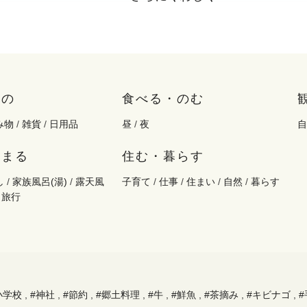
もの
食べる・のむ
み物
/
雑貨
/
日用品
昼
/
夜
自
泊まる
住む・暮らす
し
/
家族風呂(湯)
/
露天風
子育て
/
仕事
/
住まい
/
自然
/
暮らす
/
旅行
小学校
,
#神社
,
#節約
,
#郷土料理
,
#牛
,
#鮮魚
,
#茶摘み
,
#キビナゴ
,