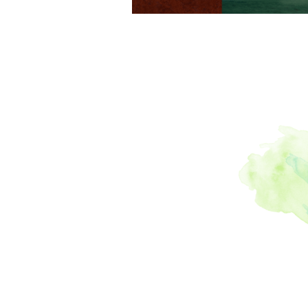
教育
,
#
遼太郎
,
文化財
,
#栗野岳
,
っぷ屋さ
菜
,
#天然
し
,
#節分
,
#頂き物
噌
,
#日本
#韓国岳
,
茅の輪く
祭り
,
#巣
飼
,
#モー
,
#ゴーカ
ぜんざい
#オナツ
,
漬物
,
#九
米
,
#カス