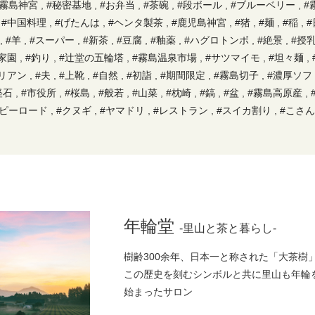
#霧島神宮
,
#秘密基地
,
#お弁当
,
#茶碗
,
#段ボール
,
#ブルーベリー
,
#
,
#中国料理
,
#げたんは
,
#ヘンタ製茶
,
#鹿児島神宮
,
#猪
,
#麺
,
#稲
,
,
#羊
,
#スーパー
,
#新茶
,
#豆腐
,
#釉薬
,
#ハグロトンボ
,
#絶景
,
#授
家園
,
#釣り
,
#辻堂の五輪塔
,
#霧島温泉市場
,
#サツマイモ
,
#坦々麺
,
リアン
,
#夫
,
#上靴
,
#自然
,
#初詣
,
#期間限定
,
#霧島切子
,
#濃厚ソフ
軽石
,
#市役所
,
#桜島
,
#般若
,
#山菜
,
#枕崎
,
#鎬
,
#盆
,
#霧島高原産
,
ラピーロード
,
#クヌギ
,
#ヤマドリ
,
#レストラン
,
#スイカ割り
,
#こさ
ト
,
#マルスウイスキー
,
#草原
,
#焼肉
,
#国際交流
,
#カシ
,
#黒サプリ
節
,
#大茶樹
,
#墓参り
,
#スパイスカレー
,
#なんこ
,
#タヴェルナマンジ
#準絶滅危惧
,
#山の中
,
#鳥刺し
,
#九州
,
#ディスプレイ
,
#友人(ヒゲ)
,
#和牛日本一
,
#市営団地
,
#チェーンソー
,
#烏骨鶏卵黄
,
#黒酢
,
#パン屋
#釜炒り茶
,
#姶良
,
#もみの木
,
#鶏刺
,
#本
,
#苗半作
,
#夷守神社
,
#竹竿
屋
,
#パン
,
#鯉
,
#保育園
,
#黒千代香
,
#紅はるか
,
#本坊酒造
,
#体験
,
年輪堂
-里山と茶と暮らし-
,
#温泉食パン
,
#正月料理
,
#Tシャツ
,
#温泉おにぎり
,
#あじ福
,
#手も
,
#小規模校
,
#東霧島神社
,
#川魚
,
#お好み焼き
,
#骨盤ケア
,
#オニヤン
樹齢300余年、日本一と称された「大茶樹
無人販売
,
#薪ストーブ
,
#日本酒
,
#椎茸原木
,
#棒踊り
,
#森
,
#環境
,
#
この歴史を刻むシンボルと共に里山も年輪
節
,
#杉
,
#霧島裂罅水
,
#柏餅
,
#日本茶
,
#そば
,
#カフェ
,
#田園
,
#庭
,
始まったサロン
後ケア
,
#消防団
,
#カニ
,
#正丸屋
,
#歯医者
,
#鶏
,
#鯉こく
,
#100円
,