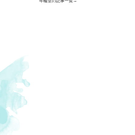
年輪堂の記事一覧→
#プリン
,
#登山
,
#生菓子
,
#紫陽花
,
#司馬
事
,
#助産院
,
#やまずみ農園
,
#放流
,
#有形
馬とお龍
,
#授業
,
#ポルトガル
,
#田んぼ
,
道をゆく
,
#霧島神宮駅
,
#エドヒガン
,
#こ
#子育て
,
#ジビエ
,
#ギャラリー
,
#有機野
#犬飼の滝
,
#湧水町
,
#海
,
#民泊
,
#二番だ
,
#ガラス工芸
,
#ヤギ
,
#しめ飾り
,
#一どん
,
#湧き水
,
#送迎
,
#かまど
,
#酒屋
,
#味
古民家
,
#駅
,
#黒さつま鶏
,
#伊邪那岐神社
,
#外遊び
,
#えびの高原
,
#スモモ
,
#門松
,
#
,
#河内源一郎商店
,
#鹿児島ラーメン
,
#
,
#茶畑
,
#有機栽培
,
#ぶどう
,
#銀杏
,
#犬
,
#野菜
,
#田んぼプロジェクト
,
#露天風呂
#芋焼酎
,
#うどん
,
#おからパン
,
#蕎麦
,
#
さん
,
#甌穴
,
#デザート
,
#霧島町
,
#真剣
,
,
#屠蘇
,
#保存
,
#先生
,
#よもぎ餅
,
#大根
母パン
,
#赤たまご
,
#BBQ
,
#扇風機
,
#黒
,
#年輪堂
,
#山野草
,
#木工
,
#移住
,
#筏作