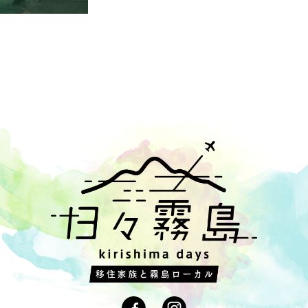
オーベルジュ
,
#大賀ハス
,
#おさつチップ
,
#小浜
,
#里山
,
#枕崎かつお
,
#無添加
,
#中津川
,
#挿し木
,
#サツマイモ植え
,
#鬼磐階段
,
#山
,
#習い
#マフィン
,
#犬
,
#そうめん流し
,
#手作り
,
#宿
,
#つまみ
,
#駒打ち
,
#龍
#散髪
,
#料理教室
,
#一番だし
,
#専門店
,
#大浪池
,
#遊び
,
#梅雨
,
#街
ん
,
#農園
,
#性空
,
#どんぐり
,
#美術教室
,
#天日海塩
,
#トウモロコシ
,
,
#新鮮
,
#日帰り湯
,
#蔵元
,
#種駒
,
#中津川小学校
,
#藤の花
,
#野鳥
,
,
#竹ストック
,
#レンゲ
,
#もち麦
,
#天然鮎
,
#ベーカリー
,
#和気神社
,
#おむすび
,
#丸池湧水
,
#夕日
,
#鳥獣害
,
#いちご狩り
,
#天然かけ流し
初新婚旅行
,
#カメラ
,
#シジュウカラ
,
#遊歩道
,
#霧島アートの森
,
#
#はちみつ
,
#雑穀
,
#梨
,
#ハヤトウリ
,
#沈下橋
,
#体験教室
,
#烏骨鶏
,
ぐり
,
#いちご
,
#地産地消
,
#家族風呂(湯)
,
#遊具
,
#車
,
#囲炉裏
,
#子供
,
#天降川
,
#アスレチック
,
#原木椎茸
,
#足湯
,
#雑煮
,
#福豆
,
#今肉屋
ニング
,
#弓道
,
#親
,
#アイススケート
,
#つるし飾り
,
#ポスト
,
#穴場
ート
,
#正月
,
#芋
,
#給食
,
#麹菌
,
#ランチ
,
#霧島
,
#情操教育
,
#黒猫
,
,
#ダッチオーブン
,
#防霜ファン
,
#もち米
,
#シュークリーム
,
#ご近所
#椿
,
#巣箱
,
#霧島民芸村
,
#前玉神社
,
#パスタ
,
#サウナ
,
#おぼろ豆腐
面太鼓
,
#寿司
,
#水風呂
,
#飲み放題
,
#はやとの風
,
#まる金
,
#天然酵
タード
,
#ミックスフライ
,
#龍馬ハネムーンウォーク
,
#日本一
,
#藍染