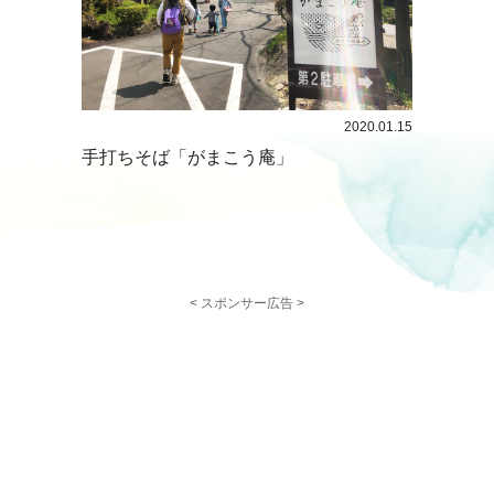
2020.01.15
手打ちそば「がまこう庵」
< スポンサー広告 >