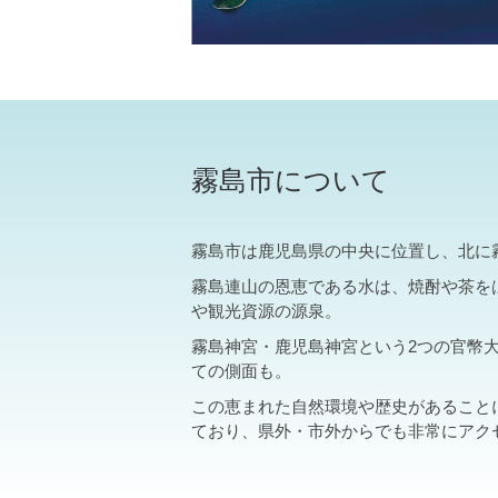
霧島市について
霧島市は鹿児島県の中央に位置し、北に
霧島連山の恩恵である水は、焼酎や茶を
や観光資源の源泉。
霧島神宮・鹿児島神宮という2つの官幣
ての側面も。
この恵まれた自然環境や歴史があること
ており、県外・市外からでも非常にアク