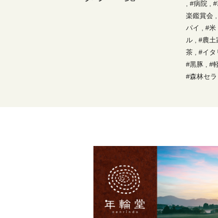
,
#病院
,
楽鑑賞会
パイ
,
#米
ル
,
#農土
茶
,
#イタ
#黒豚
,
#
#森林セ
#ジェラー
治場
,
#鰹
れ菓子
,
千穂峰
,
つま節
,
屋
,
#パン
コーヒー
マツツジ
,
#鮎
,
#
理
,
#本枯
やま
,
#産