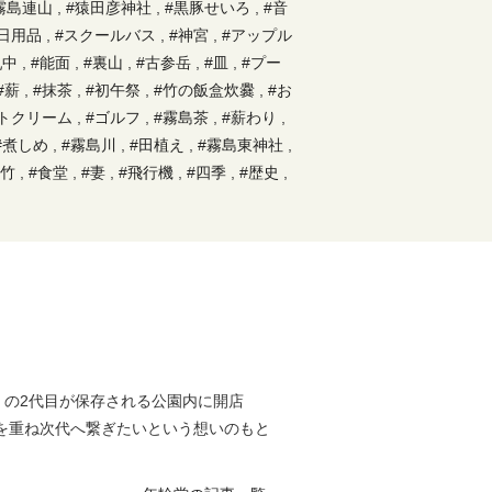
霧島連山
,
#猿田彦神社
,
#黒豚せいろ
,
#音
#日用品
,
#スクールバス
,
#神宮
,
#アップル
乳中
,
#能面
,
#裏山
,
#古参岳
,
#皿
,
#プー
#薪
,
#抹茶
,
#初午祭
,
#竹の飯盒炊爨
,
#お
トクリーム
,
#ゴルフ
,
#霧島茶
,
#薪わり
,
#煮しめ
,
#霧島川
,
#田植え
,
#霧島東神社
,
ん竹
,
#食堂
,
#妻
,
#飛行機
,
#四季
,
#歴史
,
,
#川遊び
,
#空港
,
#侏儒どん
,
#天狗
,
#湯
ャーレ
,
#農体験
,
#狭野神社
,
#滝
,
#ふく
#うなぎ
,
#風景
,
#文化
,
#食材
,
#Bar
,
#高
さん
,
#日当山
,
#古着
,
#安楽温泉
,
#新さ
,
#公民館
,
#固有種
,
#解禁
,
#DIY
,
#居酒
#鹿児島黒牛
,
#赤い屋根
,
#斧
,
#薩摩芋
,
#
み茶
,
#蒲生
,
#牧園町
,
#持久走
,
#キリシ
マ
,
#木材
,
#高千穂
,
#ティラミス
,
#やぎ
」の2代目が保存される公園内に開店
巣立ち
,
#なたね油
,
#あご肉
,
#イタリア料
を重ね次代へ繋ぎたいという想いのもと
#里山学習
,
#霧島岑神社
,
#清流
,
#ひなた
#湯治
,
#ワイン
,
#地域の方
,
#郷土芸能
,
#