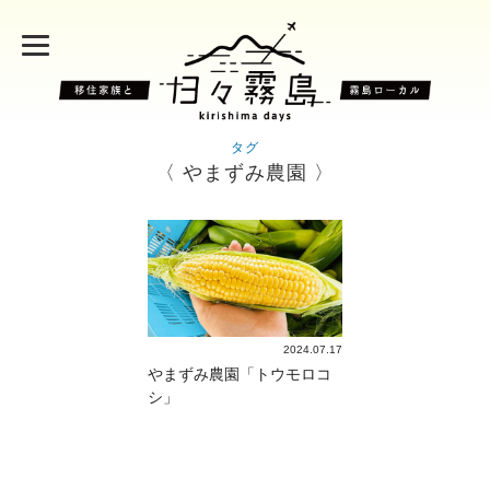
タグ
〈 やまずみ農園 〉
2024.07.17
やまずみ農園「トウモロコ
シ」