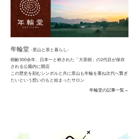
日本茶
,
#そば
,
#カフェ
,
#田園
,
#庭
,
#里山学習
,
#霧
島岑神社
,
#清流
,
#ひなたやま
,
#産後ケア
,
#消防団
,
#
カニ
,
#正丸屋
,
#歯医者
,
#鶏
,
#鯉こく
,
#100円
,
#湯治
,
#ワイン
,
#地域の方
,
#郷土芸能
,
#教育
,
#オーベルジ
ュ
,
#大賀ハス
,
#おさつチップ
,
#小浜
,
#里山
,
#枕崎か
つお
,
#プリン
,
#登山
,
#生菓子
,
#紫陽花
,
#司馬遼太郎
,
#無添加
,
#中津川
,
#挿し木
,
#サツマイモ植え
,
#鬼磐
年輪堂
-里山と茶と暮らし-
階段
,
#山
,
#習い事
,
#助産院
,
#やまずみ農園
,
#放流
,
#有形文化財
,
#マフィン
,
#犬
,
#そうめん流し
,
#手作り
樹齢300余年、日本一と称された「大茶樹」の2代目が保存
,
#宿
,
#つまみ
,
#駒打ち
,
#龍馬とお龍
,
#授業
,
#ポルト
される公園内に開店
ガル
,
#田んぼ
,
#栗野岳
,
#散髪
,
#料理教室
,
#一番だし
この歴史を刻むシンボルと共に里山も年輪を重ね次代へ繋ぎ
,
#専門店
,
#大浪池
,
#遊び
,
#梅雨
,
#街道をゆく
,
#霧島
たいという想いのもと始まったサロン
神宮駅
,
#エドヒガン
,
#こっぷ屋さん
,
#農園
,
#性空
,
#
年輪堂の記事一覧→
どんぐり
,
#美術教室
,
#天日海塩
,
#トウモロコシ
,
#子
育て
,
#ジビエ
,
#ギャラリー
,
#有機野菜
,
#天然
,
#新鮮
,
#日帰り湯
,
#蔵元
,
#種駒
,
#中津川小学校
,
#藤の花
,
#
野鳥
,
#犬飼の滝
,
#湧水町
,
#海
,
#民泊
,
#二番だし
,
#
節分
,
#竹ストック
,
#レンゲ
,
#もち麦
,
#天然鮎
,
#ベー
カリー
,
#和気神社
,
#ガラス工芸
,
#ヤギ
,
#しめ飾り
,
#
一どん
,
#頂き物
,
#おむすび
,
#丸池湧水
,
#夕日
,
#鳥獣