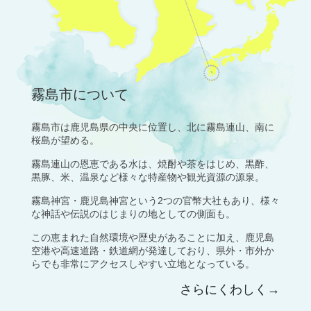
霧島市について
霧島市は鹿児島県の中央に位置し、北に霧島連山、南に
桜島が望める。
霧島連山の恩恵である水は、焼酎や茶をはじめ、黒酢、
黒豚、米、温泉など様々な特産物や観光資源の源泉。
霧島神宮・鹿児島神宮という2つの官幣大社もあり、様々
な神話や伝説のはじまりの地としての側面も。
この恵まれた自然環境や歴史があることに加え、鹿児島
空港や高速道路・鉄道網が発達しており、県外・市外か
らでも非常にアクセスしやすい立地となっている。
さらにくわしく→