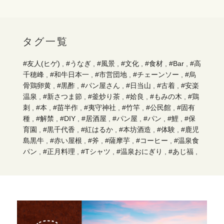
タグ一覧
#友人(ヒゲ)
,
#うなぎ
,
#風景
,
#文化
,
#食材
,
#Bar
,
#高
千穂峰
,
#和牛日本一
,
#市営団地
,
#チェーンソー
,
#烏
骨鶏卵黄
,
#黒酢
,
#パン屋さん
,
#日当山
,
#古着
,
#安楽
温泉
,
#新さつま節
,
#釜炒り茶
,
#姶良
,
#もみの木
,
#鶏
刺
,
#本
,
#苗半作
,
#夷守神社
,
#竹竿
,
#公民館
,
#固有
種
,
#解禁
,
#DIY
,
#居酒屋
,
#パン屋
,
#パン
,
#鯉
,
#保
育園
,
#黒千代香
,
#紅はるか
,
#本坊酒造
,
#体験
,
#鹿児
島黒牛
,
#赤い屋根
,
#斧
,
#薩摩芋
,
#コーヒー
,
#温泉食
パン
,
#正月料理
,
#Tシャツ
,
#温泉おにぎり
,
#あじ福
,
#手もみ茶
,
#蒲生
,
#牧園町
,
#持久走
,
#キリシマツツジ
,
#小規模校
,
#東霧島神社
,
#川魚
,
#お好み焼き
,
#骨盤
ケア
,
#オニヤンマ
,
#木材
,
#高千穂
,
#ティラミス
,
#や
ぎ
,
#鮎
,
#無人販売
,
#薪ストーブ
,
#日本酒
,
#椎茸原木
,
#棒踊り
,
#森
,
#環境
,
#巣立ち
,
#なたね油
,
#あご肉
,
#イタリア料理
,
#本枯節
,
#杉
,
#霧島裂罅水
,
#柏餅
,
#