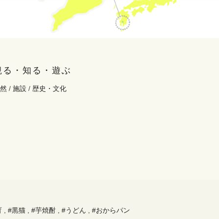
観る・知る・遊ぶ
然
/
施設
/
歴史・文化
育
,
#黒猫
,
#芋焼酎
,
#うどん
,
#おからパン