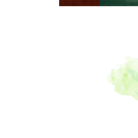
ルスウイ
茶樹
,
#墓
危惧
,
#山
本一
,
#市
茶
,
#姶良
ン
,
#鯉
,
食パン
,
模校
,
#東
,
#薪スト
#霧島裂罅
消防団
,
#
ュ
,
#大賀
#中津川
,
ン
,
#犬
,
#料理教室
園
,
#性空
,
#日帰り
トック
,