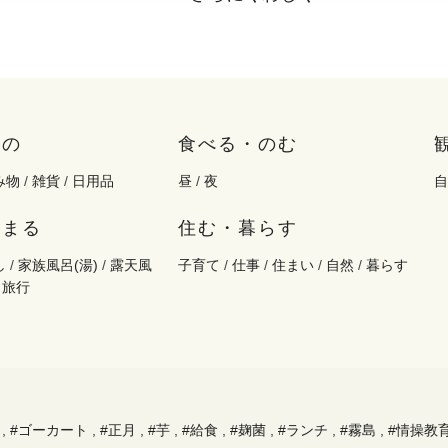
もの
食べる・のむ
み物
/
雑貨
/
日用品
昼
/
夜
自
泊まる
住む・暮らす
し
/
家族風呂(湯)
/
露天風
子育て
/
仕事
/
住まい
/
自然
/
暮らす
/
旅行
,
#ゴーカート
,
#正月
,
#芋
,
#給食
,
#麹菌
,
#ランチ
,
#霧島
,
#情操教