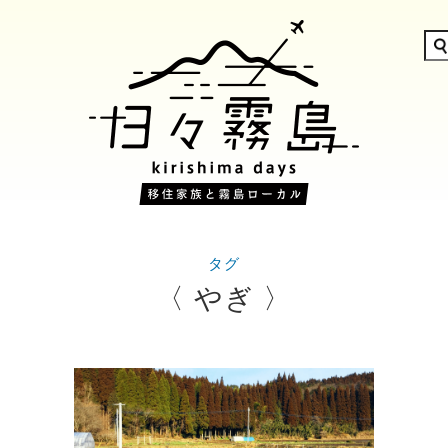
タグ
〈 やぎ 〉