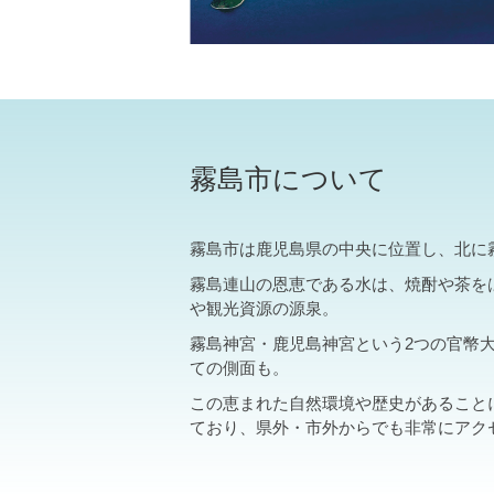
霧島市について
霧島市は鹿児島県の中央に位置し、北に
霧島連山の恩恵である水は、焼酎や茶を
や観光資源の源泉。
霧島神宮・鹿児島神宮という2つの官幣
ての側面も。
この恵まれた自然環境や歴史があること
ており、県外・市外からでも非常にアク