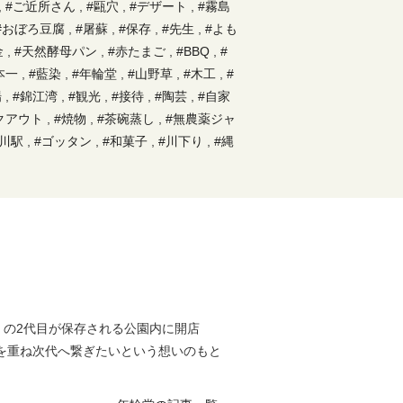
,
#ご近所さん
,
#甌穴
,
#デザート
,
#霧島
#おぼろ豆腐
,
#屠蘇
,
#保存
,
#先生
,
#よも
金
,
#天然酵母パン
,
#赤たまご
,
#BBQ
,
#
本一
,
#藍染
,
#年輪堂
,
#山野草
,
#木工
,
#
場
,
#錦江湾
,
#観光
,
#接待
,
#陶芸
,
#自家
クアウト
,
#焼物
,
#茶碗蒸し
,
#無農薬ジャ
川駅
,
#ゴッタン
,
#和菓子
,
#川下り
,
#縄
刺身
,
#有機抹茶
,
#カンパチ
,
#陶器
,
#あ
#牧園
,
#すもも
,
#地鶏
,
#野上神社
,
#さつ
み
,
#火山
,
#レトロ
,
#朝食
,
#小学校
,
#神
ートリバー
,
#屋久杉
,
#病院
,
#霧島神宮
,
社
,
#黒豚せいろ
,
#音楽鑑賞会
,
#中国料理
ス
,
#神宮
,
#アップルパイ
,
#米
,
#羊
,
#ス
#古参岳
,
#皿
,
#プール
,
#農土家園
,
#釣り
#竹の飯盒炊爨
,
#お茶
,
#イタリアン
,
#夫
」の2代目が保存される公園内に開店
#霧島茶
,
#薪わり
,
#黒豚
,
#軽石
,
#市役
を重ね次代へ繋ぎたいという想いのもと
田植え
,
#霧島東神社
,
#森林セラピーロー
#飛行機
,
#四季
,
#歴史
,
#ジェラート
,
#マ