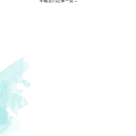
年輪堂の記事一覧→
,
#侏儒どん
,
#天狗
,
#湯治場
,
#鰹節
,
#大
,
#狭野神社
,
#滝
,
#ふくれ菓子
,
#準絶滅
#文化
,
#食材
,
#Bar
,
#高千穂峰
,
#和牛日
#古着
,
#安楽温泉
,
#新さつま節
,
#釜炒り
有種
,
#解禁
,
#DIY
,
#居酒屋
,
#パン屋
,
#パ
い屋根
,
#斧
,
#薩摩芋
,
#コーヒー
,
#温泉
牧園町
,
#持久走
,
#キリシマツツジ
,
#小規
千穂
,
#ティラミス
,
#やぎ
,
#鮎
,
#無人販売
,
#あご肉
,
#イタリア料理
,
#本枯節
,
#杉
,
岑神社
,
#清流
,
#ひなたやま
,
#産後ケア
,
#
地域の方
,
#郷土芸能
,
#教育
,
#オーベルジ
#生菓子
,
#紫陽花
,
#司馬遼太郎
,
#無添加
,
まずみ農園
,
#放流
,
#有形文化財
,
#マフィ
,
#ポルトガル
,
#田んぼ
,
#栗野岳
,
#散髪
,
宮駅
,
#エドヒガン
,
#こっぷ屋さん
,
#農
エ
,
#ギャラリー
,
#有機野菜
,
#天然
,
#新鮮
町
,
#海
,
#民泊
,
#二番だし
,
#節分
,
#竹ス
ヤギ
,
#しめ飾り
,
#一どん
,
#頂き物
,
#おむ