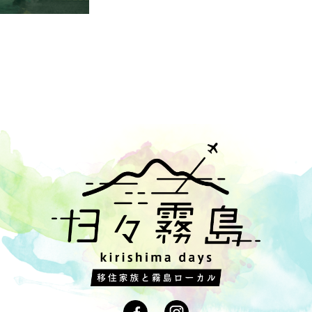
スキー
,
#草原
,
#焼肉
,
#国際交流
,
#カシ
,
#黒サプリ
,
#川遊び
,
#空港
参り
,
#スパイスカレー
,
#なんこ
,
#タヴェルナマンジャーレ
,
#農体験
の中
,
#鳥刺し
,
#九州
,
#ディスプレイ
,
#友人(ヒゲ)
,
#うなぎ
,
#風景
,
営団地
,
#チェーンソー
,
#烏骨鶏卵黄
,
#黒酢
,
#パン屋さん
,
#日当山
,
,
#もみの木
,
#鶏刺
,
#本
,
#苗半作
,
#夷守神社
,
#竹竿
,
#公民館
,
#固
#保育園
,
#黒千代香
,
#紅はるか
,
#本坊酒造
,
#体験
,
#鹿児島黒牛
,
#赤
#正月料理
,
#Tシャツ
,
#温泉おにぎり
,
#あじ福
,
#手もみ茶
,
#蒲生
,
#
霧島神社
,
#川魚
,
#お好み焼き
,
#骨盤ケア
,
#オニヤンマ
,
#木材
,
#高
ーブ
,
#日本酒
,
#椎茸原木
,
#棒踊り
,
#森
,
#環境
,
#巣立ち
,
#なたね油
水
,
#柏餅
,
#日本茶
,
#そば
,
#カフェ
,
#田園
,
#庭
,
#里山学習
,
#霧島
カニ
,
#正丸屋
,
#歯医者
,
#鶏
,
#鯉こく
,
#100円
,
#湯治
,
#ワイン
,
#
ハス
,
#おさつチップ
,
#小浜
,
#里山
,
#枕崎かつお
,
#プリン
,
#登山
,
#挿し木
,
#サツマイモ植え
,
#鬼磐階段
,
#山
,
#習い事
,
#助産院
,
#や
#そうめん流し
,
#手作り
,
#宿
,
#つまみ
,
#駒打ち
,
#龍馬とお龍
,
#授業
,
#一番だし
,
#専門店
,
#大浪池
,
#遊び
,
#梅雨
,
#街道をゆく
,
#霧島神
,
#どんぐり
,
#美術教室
,
#天日海塩
,
#トウモロコシ
,
#子育て
,
#ジビ
湯
,
#蔵元
,
#種駒
,
#中津川小学校
,
#藤の花
,
#野鳥
,
#犬飼の滝
,
#湧水
#レンゲ
,
#もち麦
,
#天然鮎
,
#ベーカリー
,
#和気神社
,
#ガラス工芸
,
#