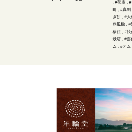
,
#蕎麦
,
町
,
#真剣
ぎ餅
,
#大
扇風機
,
#
移住
,
#筏
栽培
,
#嘉
ム
,
#オム
文
,
#ハン
る日のご
ま揚げ
,
社
,
#節約
#秘密基地
,
#げたん
ーパー
,
#
,
#辻堂の
,
#上靴
,
所
,
#桜島
ド
,
#クヌ