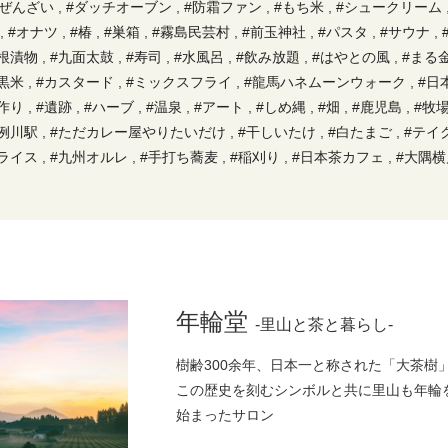
#ぜんざい
,
#ダッチオーブン
,
#防霜ファン
,
#もち米
,
#シュークリーム
,
#オナツ
,
#椿
,
#巣箱
,
#霧島民芸村
,
#前玉神社
,
#パスタ
,
#サウナ
,
根漬物
,
#九面太鼓
,
#寿司
,
#水風呂
,
#飲み放題
,
#はやとの風
,
#まる
黒米
,
#カスタード
,
#ミックスフライ
,
#龍馬ハネムーンウォーク
,
#日
作り
,
#遺跡
,
#ハーブ
,
#温泉
,
#アート
,
#しめ縄
,
#畑
,
#鹿児島
,
#牧
例川駅
,
#ただカレー屋やりたいだけ
,
#干しいたけ
,
#白たまご
,
#テイ
ライス
,
#九州オルレ
,
#手打ち蕎麦
,
#稲刈り
,
#日本茶カフェ
,
#大隅横
ズマン
,
#焼酎
,
#ベーコン
,
#餅
,
#田舎生活
,
#地域の食材
,
#乳搾り
,
#
飯
,
#民芸
,
#漢方薬
,
#霧島九面
,
#タラの芽
,
#有機あくまき
,
#湯呑み
,
#オーケストラ
,
#大茶樹公園
,
#横川kito
,
#なし
,
#里山暮らし
,
#飛び込
,
#郷土料理
,
#牛
,
#鮮魚
,
#茶摘み
,
#キビナゴ
,
#手びねり
,
#プライベ
,
#お弁当
,
#茶碗
,
#段ボール
,
#ブルーベリー
,
#霧島連山
,
#猿田彦神
は
,
#ヘンタ製茶
,
#鹿児島神宮
,
#猪
,
#麺
,
#稲
,
#日用品
,
#スクールバ
年輪堂
-里山と茶と暮らし-
新茶
,
#豆腐
,
#釉薬
,
#ハグロトンボ
,
#絶景
,
#授乳中
,
#能面
,
#裏山
,
五輪塔
,
#霧島温泉市場
,
#サツマイモ
,
#坦々麺
,
#薪
,
#抹茶
,
#初午祭
,
樹齢300余年、日本一と称された「大茶樹
#自然
,
#初詣
,
#期間限定
,
#霧島切子
,
#濃厚ソフトクリーム
,
#ゴルフ
,
この歴史を刻むシンボルと共に里山も年輪
,
#般若
,
#山菜
,
#枕崎
,
#鎬
,
#盆
,
#霧島高原産
,
#煮しめ
,
#霧島川
,
#
始まったサロン
ギ
,
#ヤマドリ
,
#レストラン
,
#スイカ割り
,
#こさん竹
,
#食堂
,
#妻
,