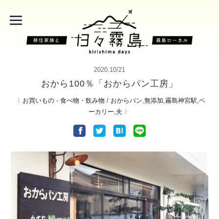
2020.10/21
おから100％「おからパン工房」
〈
お買いもの
-
食べ物・飲み物
/
おからパン
,
無添加
,
霧島神宮駅
,
ベ
ーカリー
,
夫
〉