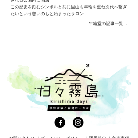
される公園内に開店
島
,
#情操教育
,
#黒猫
,
#芋焼酎
,
#うどん
,
#おからパン
この歴史を刻むシンボルと共に里山も年輪を重ね次代へ繋ぎ
,
#蕎麦
,
#ぜんざい
,
#ダッチオーブン
,
#防霜ファン
,
#
たいという想いのもと始まったサロン
もち米
,
#シュークリーム
,
#ご近所さん
,
#甌穴
,
#デザ
年輪堂の記事一覧→
ート
,
#霧島町
,
#真剣
,
#オナツ
,
#椿
,
#巣箱
,
#霧島民
芸村
,
#前玉神社
,
#パスタ
,
#サウナ
,
#おぼろ豆腐
,
#屠
蘇
,
#保存
,
#先生
,
#よもぎ餅
,
#大根漬物
,
#九面太鼓
,
#寿司
,
#水風呂
,
#飲み放題
,
#はやとの風
,
#まる金
,
#
天然酵母パン
,
#赤たまご
,
#BBQ
,
#扇風機
,
#黒米
,
#カ
スタード
,
#ミックスフライ
,
#龍馬ハネムーンウォーク
,
#日本一
,
#藍染
,
#年輪堂
,
#山野草
,
#木工
,
#移住
,
#筏
作り
,
#遺跡
,
#ハーブ
,
#温泉
,
#アート
,
#しめ縄
,
#畑
,
#鹿児島
,
#牧場
,
#錦江湾
,
#観光
,
#接待
,
#陶芸
,
#自家
栽培
,
#嘉例川駅
,
#ただカレー屋やりたいだけ
,
#干しい
たけ
,
#白たまご
,
#テイクアウト
,
#焼物
,
#茶碗蒸し
,
#
無農薬ジャム
,
#オムライス
,
#九州オルレ
,
#手打ち蕎麦
,
#稲刈り
,
#日本茶カフェ
,
#大隅横川駅
,
#ゴッタン
,
#
和菓子
,
#川下り
,
#縄文
,
#ハンズマン
,
#焼酎
,
#ベーコ
ン
,
#餅
,
#田舎生活
,
#地域の食材
,
#乳搾り
,
#刺身
,
#
有機抹茶
,
#カンパチ
,
#陶器
,
#ある日のご飯
,
#民芸
,
#
漢方薬
,
#霧島九面
,
#タラの芽
,
#有機あくまき
,
#湯呑