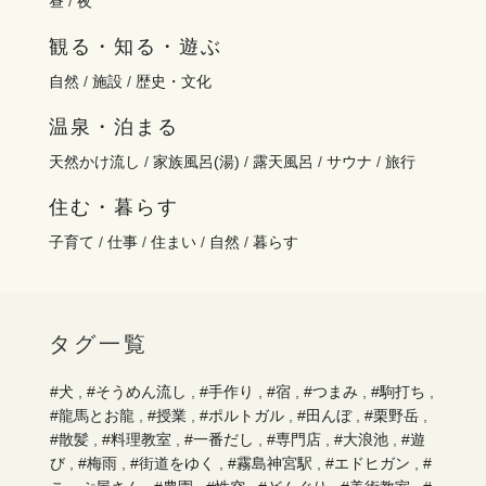
昼
/
夜
観る・知る・遊ぶ
自然
/
施設
/
歴史・文化
温泉・泊まる
天然かけ流し
/
家族風呂(湯)
/
露天風呂
/
サウナ
/
旅行
住む・暮らす
子育て
/
仕事
/
住まい
/
自然
/
暮らす
タグ一覧
#犬
,
#そうめん流し
,
#手作り
,
#宿
,
#つまみ
,
#駒打ち
,
#龍馬とお龍
,
#授業
,
#ポルトガル
,
#田んぼ
,
#栗野岳
,
#散髪
,
#料理教室
,
#一番だし
,
#専門店
,
#大浪池
,
#遊
び
,
#梅雨
,
#街道をゆく
,
#霧島神宮駅
,
#エドヒガン
,
#