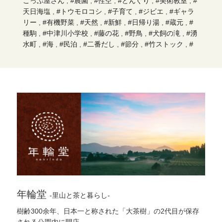
こっぷ屋さん
,
#農園
,
#性空
,
#どんぐり
,
#美術教室
,
#
天日海塩
,
#トウモロコシ
,
#子育て
,
#ジビエ
,
#ギャラ
リー
,
#有機野菜
,
#天然
,
#新鮮
,
#日帰り湯
,
#蔵元
,
#
種駒
,
#中津川小学校
,
#藤の花
,
#野鳥
,
#犬飼の滝
,
#湧
水町
,
#海
,
#民泊
,
#二番だし
,
#節分
,
#竹ストック
,
#
レンゲ
,
#もち麦
,
#天然鮎
,
#ベーカリー
,
#和気神社
,
#
ガラス工芸
,
#ヤギ
,
#しめ飾り
,
#一どん
,
#頂き物
,
#お
むすび
,
#丸池湧水
,
#夕日
,
#鳥獣害
,
#いちご狩り
,
#天
然かけ流し
,
#湧き水
,
#送迎
,
#かまど
,
#酒屋
,
#味噌
,
#日本初新婚旅行
,
#カメラ
,
#シジュウカラ
,
#遊歩道
,
#
霧島アートの森
,
#古民家
,
#駅
,
#黒さつま鶏
,
#伊邪那
岐神社
,
#韓国岳
,
#はちみつ
,
#雑穀
,
#梨
,
#ハヤトウリ
,
#沈下橋
,
#体験教室
,
#烏骨鶏
,
#外遊び
,
#えびの高原
,
#スモモ
,
#門松
,
#茅の輪くぐり
,
#いちご
,
#地産地消
,
#家族風呂(湯)
,
#遊具
,
#車
,
#囲炉裏
,
#子供
,
#河内源一
郎商店
,
#鹿児島ラーメン
,
#祭り
,
#巣
,
#天降川
,
#アス
レチック
,
#原木椎茸
,
#足湯
,
#雑煮
,
#福豆
,
#今肉屋
,
#茶畑
,
#有機栽培
,
#ぶどう
,
#銀杏
,
#犬飼
,
#モーニン
年輪堂
-里山と茶と暮らし-
グ
,
#弓道
,
#親
,
#アイススケート
,
#つるし飾り
,
#ポス
ト
,
#穴場
,
#野菜
,
#田んぼプロジェクト
,
#露天風呂
,
#
樹齢300余年、日本一と称された「大茶樹」の2代目が保存
ゴーカート
,
#正月
,
#芋
,
#給食
,
#麹菌
,
#ランチ
,
#霧